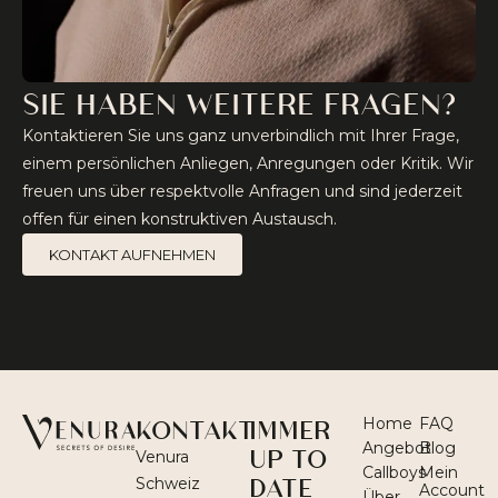
SIE HABEN WEITERE FRAGEN?
Kontaktieren Sie uns ganz unverbindlich mit Ihrer Frage,
einem persönlichen Anliegen, Anregungen oder Kritik. Wir
freuen uns über respektvolle Anfragen und sind jederzeit
offen für einen konstruktiven Austausch.
KONTAKT AUFNEHMEN
KONTAKT
IMMER
Home
FAQ
Angebot
Blog
UP TO
Venura
Callboys
Mein
DATE
Schweiz
Account
Über