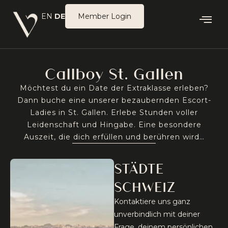
Zum
EN
DE
Member Login
Inhalt
springen
Callboy St. Gallen
Möchtest du ein Date der Extraklasse erleben?
Dann buche eine unserer bezaubernden Escort-
Ladies in St. Gallen. Erlebe Stunden voller
Leidenschaft und Hingabe. Eine besondere
Auszeit, die dich erfüllen und berühren wird…
STÄDTE
SCHWEIZ
Kontaktiere uns ganz
unverbindlich mit deiner
Frage, deinem persönlichen