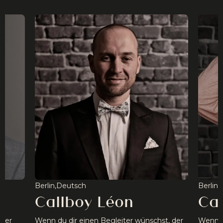
Berlin,
Deutsch
Berlin,
Callboy Léon
Ca
amer
Wenn du dir einen Begleiter wünschst, der
Wenn d