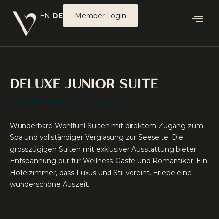
Zum
EN
DE
Member Login
Inhalt
springen
DELUXE JUNIOR SUITE
Von
timbaumg
/
Januar 10, 2025
Wunderbare Wohlfühl-Suiten mit direktem Zugang zum
Spa und vollständiger Verglasung zur Seeseite. Die
grosszügigen Suiten mit exklusiver Ausstattung bieten
Entspannung pur für Wellness-Gäste und Romantiker. Ein
Hotelzimmer, dass Luxus und Stil vereint. Erlebe eine
wunderschöne Auszeit.