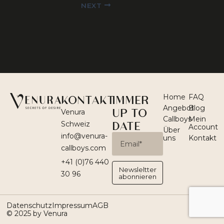
NEXT
KONTAKT
IMMER
Home
FAQ
Angebot
Blog
UP TO
Venura
Callboys
Mein
DATE
Schweiz
Account
Über
info@venura-
Email
uns
Kontakt
callboys.com
+41 (0)76 440
Newsleltter
30 96
abonnieren
Datenschutz
Impressum
AGB
© 2025 by Venura