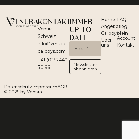
KONTAKT
IMMER
Home
FAQ
Angebot
Blog
UP TO
Venura
Callboys
Mein
DATE
Schweiz
Account
Über
info@venura-
Email
uns
Kontakt
callboys.com
+41 (0)76 440
Newsleltter
30 96
abonnieren
Datenschutz
Impressum
AGB
© 2025 by Venura