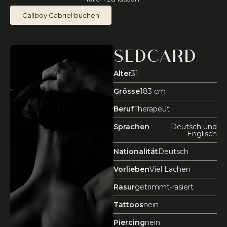
Callboy Gabriel buchen
SEDCARD
Alter
31
Grösse
183 cm
Beruf
Therapeut
Sprachen
Deutsch und
Englisch
Nationalität
Deutsch
Vorlieben
Viel Lachen
Rasur
getrimmt-rasiert
Tattoos
nein
Piercing
nein