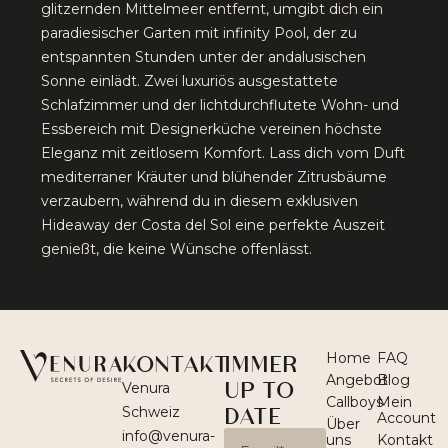
glitzernden Mittelmeer entfernt, umgibt dich ein
paradiesischer Garten mit infinity Pool, der zu
entspannten Stunden unter der andalusischen
Sonne einlädt. Zwei luxuriös ausgestattete
Schlafzimmer und der lichtdurchflutete Wohn- und
Essbereich mit Designerküche vereinen höchste
Eleganz mit zeitlosem Komfort. Lass dich vom Duft
mediterraner Kräuter und blühender Zitrusbäume
verzaubern, während du in diesem exklusiven
Hideaway der Costa del Sol eine perfekte Auszeit
genießt, die keine Wünsche offenlässt.
KONTAKT
IMMER
Home
FAQ
Angebot
Blog
UP TO
Venura
Callboys
Mein
DATE
Schweiz
Account
Über
info@venura-
Email
uns
Kontakt