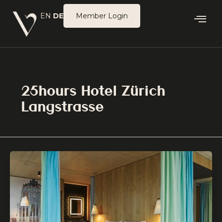
Zum
EN
DE
Member Login
Inhalt
springen
25hours Hotel Zürich
Langstrasse